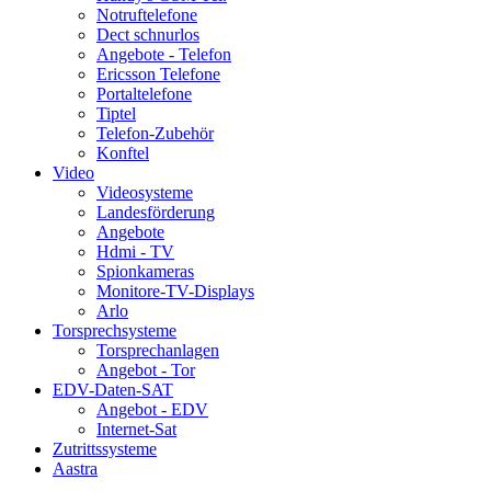
Notruftelefone
Dect schnurlos
Angebote - Telefon
Ericsson Telefone
Portaltelefone
Tiptel
Telefon-Zubehör
Konftel
Video
Videosysteme
Landesförderung
Angebote
Hdmi - TV
Spionkameras
Monitore-TV-Displays
Arlo
Torsprechsysteme
Torsprechanlagen
Angebot - Tor
EDV-Daten-SAT
Angebot - EDV
Internet-Sat
Zutrittssysteme
Aastra