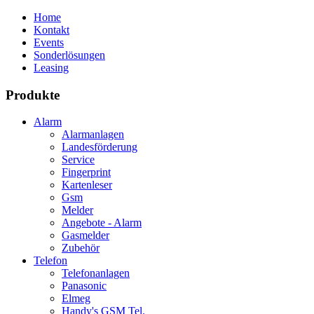
Home
Kontakt
Events
Sonderlösungen
Leasing
Produkte
Alarm
Alarmanlagen
Landesförderung
Service
Fingerprint
Kartenleser
Gsm
Melder
Angebote - Alarm
Gasmelder
Zubehör
Telefon
Telefonanlagen
Panasonic
Elmeg
Handy's GSM Tel.