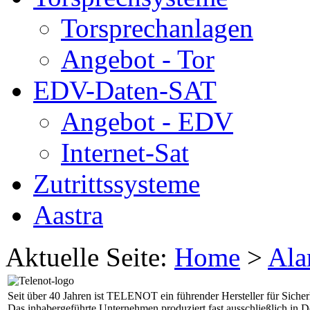
Torsprechanlagen
Angebot - Tor
EDV-Daten-SAT
Angebot - EDV
Internet-Sat
Zutrittssysteme
Aastra
Aktuelle Seite:
Home
>
Ala
Seit über 40 Jahren ist TELENOT ein führender Hersteller für Siche
Das inhabergeführte Unternehmen produziert fast ausschließlich in D